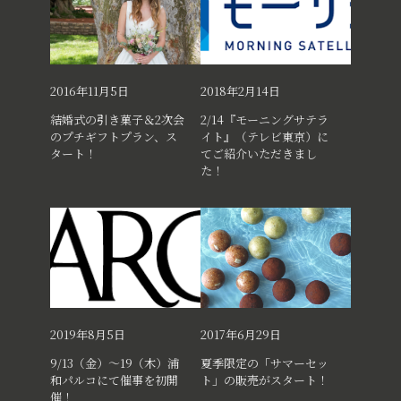
2016年11月5日
2018年2月14日
結婚式の引き菓子＆2次会
2/14『モーニングサテラ
のプチギフトプラン、ス
イト』（テレビ東京）に
タート！
てご紹介いただきまし
た！
2019年8月5日
2017年6月29日
9/13（金）～19（木）浦
夏季限定の「サマーセッ
和パルコにて催事を初開
ト」の販売がスタート！
催！