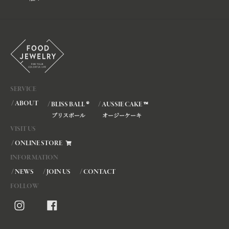
SERVICE
/ ABOUT
®
™
/ BLISS BALL
/ AUSSIE CAKE
ブリスボール
オージーケーキ
VISIT US
/ ONLINE STORE
INFORMATION
/ NEWS
/ JOIN US
/ CONTACT
FOLLOW