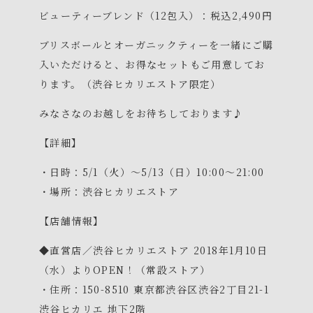
ビューティーブレンド（12包入）：税込2,490円
ブリスボールとオーガニックティーを一緒にご購
入いただけると、お得なセットもご用意してお
ります。（渋谷ヒカリエストア限定）
みなさなのお越しをお待ちしております♪
【詳細】
・日時：5/1（火）～5/13（日）10:00～21:00
・場所：渋谷ヒカリエストア
【店舗情報】
®
BLISS BALL
◆直営店／渋谷ヒカリエストア 2018年1月10日
ブリスボール
（水）よりOPEN！（常設ストア）
™
・住所：150-8510 東京都渋谷区渋谷2丁目21-1
AUSSIE CAKE
オージーケーキ
渋谷ヒカリエ 地下2階