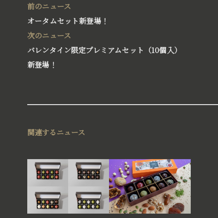
®
前のニュース
BLISS BALL
ブリスボール
オータムセット新登場！
™
AUSSIE CAKE
次のニュース
オージーケーキ
バレンタイン限定プレミアムセット（10個入）
新登場！
関連するニュース