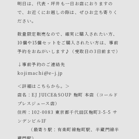
明日は、代表・坪井も一日お店におりますの
で、お近くにお越しの際は、ぜひお立ち寄りく
ださい。
数量限定販売なので、確実に購入されたい方、
10個や15個セットをご購入されたい方は、事前
予約をおねがいします♪（受取日の3日前まで）
↓事前予約のご連絡先
kojimachi@e–j.jp
＜詳細はこちらから。＞
店名：EJ JUICE&SOUP 麹町 本店（コールド
プレスジュース店）
住所：102-0083 東京都千代田区麹町3-5-5 サ
ンデンビル1F
（最寄り駅：有楽町線麹町駅、半蔵門線半
®
BLISS BALL
ブリスボール
蔵門駅）