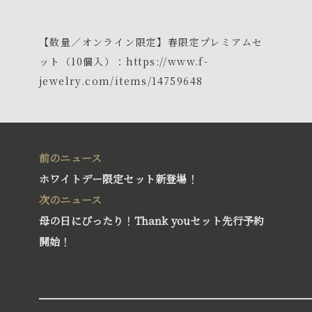
【数量／オンライン限定】春限定プレミアムセ
ット（10個入）：
https://www.f-
jewelry.com/items/14759648
前のニュース
ホワイトデー限定セット新登場！
次のニュース
®
BLISS BALL
母の日にぴったり！Thank youセット先行予約
ブリスボール
開始！
™
AUSSIE CAKE
オージーケーキ