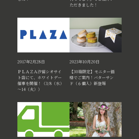
ただきました！
2017年2月28日
2023年10月20日
ＰＬＡＺＡ汐留シオサイ
【30箱限定】モニター価
ト店にて、ホワイトデー
格でご案内！バターサン
催事を開催！（3/8（水）
ド（６個入）新登場
～14（火））