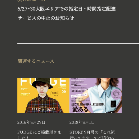
6/27~30大阪エリアでの指定日・時間指定配達
サービスの中止のお知らせ
®
BLISS BALL
関連するニュース
ブリスボール
™
AUSSIE CAKE
オージーケーキ
2016年8月29日
2018年8月1日
FUDGE にご掲載頂きま
STORY 9月号の「これ流
した！
行ってます」でご紹介い